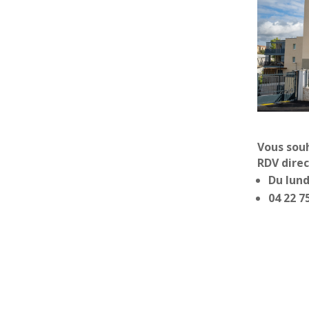
Vous sou
RDV direc
Du lun
04 22 7