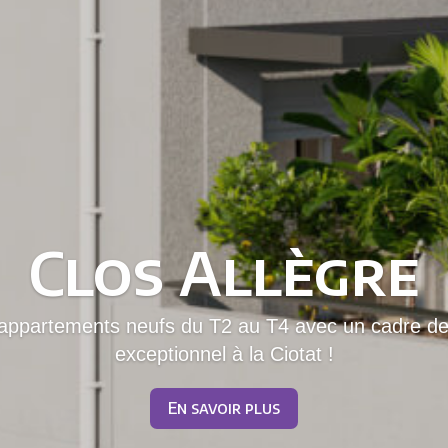
Clos Allègre
appartements neufs du T2 au T4 avec un cadre de
exceptionnel à la Ciotat !
En savoir plus