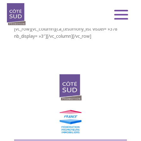
[vc_row][vc_column][ca_testimony_list visuel= »378″
nb_display= »3″][/vc_column][/vc_row]